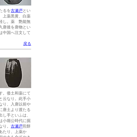
たるを
古瀬戸
とい
、上薬黒黄、白薬
軽し。薬 艶能無
入唐後を唐物とい
は中国へ注文して
戻る
す。倭土和薬にて
と云なり。此手小
なり、入唐以前や
に唐土より渡たる
出し手といふは、
は小堀公時代に掘
なり。
古瀬戸
煎餅
あたり、上薬か