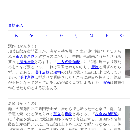
名物茶入
あ
か
さ
た
な
は
ま
や
漢作（かんさく）
加藤四郎左衛門景正が、唐から持ち帰った土と薬で焼いたと伝えら
れる
茶入
を
唐物
と称するのにたいし、中国から請来されたとされる
茶入を
漢作唐物
と称する。『
古今名物類聚
』に「誠に唐土より渡た
るものをば漢といふ。これは重宝せぬものなり、
唐物
と混ずべから
ず。」とある。
漢作唐物
と
唐物
の分類は曖昧で主に伝来に依ってい
るが、
漢作唐物
は型造りで胴継ぎしたところに継目を押さえた箆跡
が胴紐となって残っているものが多く見立によるもの、
唐物
は轆轤仕上
作らせたものとする説もある。
唐物（からもの）
瀬戸の加藤四郎左衛門景正が、唐から持ち帰った土と薬で、瀬戸瓶
子窯で焼いたと伝えられる
茶入
を
唐物
と称する。『
古今名物類聚
』
に「小壷を焼ことは元祖藤四郎をもつて鼻祖とする。藤四郎本名加
藤四郎左衛門といふ。藤四郎は上下をはぶきて呼たるなるべし。後
堀河帝貞応二年、永平寺の開山道元禅師に随て入唐し、唐土に在る