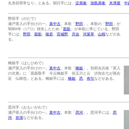
丸糸切尋常なり」とある。朝日手には、
淀肩衝
、
池島肩衝
、
木津屋
、
中
野田手（のだで）
瀬戸茶入の手分けの一。
真中古
。本歌「
野田
」。本歌の「
野田
」が
明和9年（1772）焼失したため「
面影
」が本歌に準じている。野田
手には、
野田
、
面影
、
猿若
、
宮城野
、
月迫
、
河菜草
、
山桜
などがあ
る。
橋姫手（はしひめで）
瀬戸茶入の手分けの一。
真中古
。本歌「
橋姫
」。別府吉兵衛『茶入
の次第』に「底面取手 今云橋姫手 但玉川と云 沙弥左七が孫右
近 仏師也」とある。橋姫手には、
橋姫
、
恐
、
布引
などがある。
思河手（おもいがわで）
瀬戸茶入の手分けの一。
真中古
。本歌「
思河
」。思河手には、
思
河
、
岩浪
などがある。