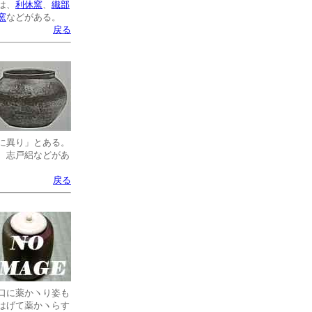
は、
利休窯
、
織部
窯
などがある。
戻る
に異り」とある。
、志戸絽などがあ
戻る
口に薬かヽり姿も
はげて薬かヽらす