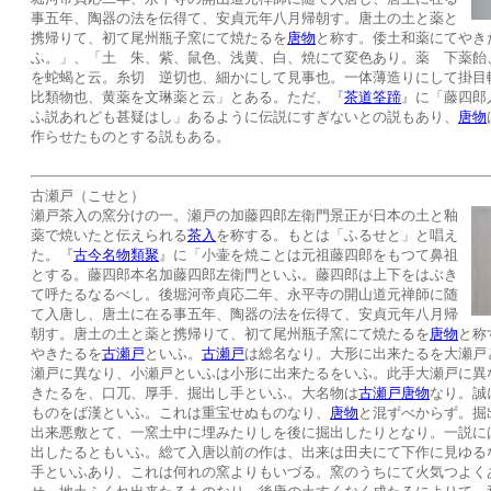
事五年、陶器の法を伝得て、安貞元年八月帰朝す。唐土の土と薬と
携帰りて、初て尾州瓶子窯にて焼たるを
唐物
と称す。倭土和薬にてやき
ふ。」、「土 朱、紫、鼠色、浅黄、白、焼にて変色あり。薬 下薬飴
を蛇蝎と云。糸切 逆切也、細かにして見事也。一体薄造りにして掛目
比類物也、黄薬を文琳薬と云」とある。ただ、『
茶道筌蹄
』に「藤四郎
ふ説あれども甚疑はし」あるように伝説にすぎないとの説もあり、
唐物
作らせたものとする説もある。
古瀬戸（こせと）
瀬戸茶入の窯分けの一。瀬戸の加藤四郎左衛門景正が日本の土と釉
薬で焼いたと伝えられる
茶入
を称する。もとは「ふるせと」と唱え
た。『
古今名物類聚
』に「小壷を焼ことは元祖藤四郎をもつて鼻祖
とする。藤四郎本名加藤四郎左衛門といふ。藤四郎は上下をはぶき
て呼たるなるべし。後堀河帝貞応二年、永平寺の開山道元禅師に随
て入唐し、唐土に在る事五年、陶器の法を伝得て、安貞元年八月帰
朝す。唐土の土と薬と携帰りて、初て尾州瓶子窯にて焼たるを
唐物
と称
やきたるを
古瀬戸
といふ。
古瀬戸
は総名なり。大形に出来たるを大瀬戸
瀬戸に異なり、小瀬戸といふは小形に出来たるをいふ。此手大瀬戸に異
きたるを、口兀、厚手、掘出し手といふ。大名物は
古瀬戸
唐物
なり。誠
ものをば漢といふ。これは重宝せぬものなり、
唐物
と混ずべからず。掘
出来悪敷とて、一窯土中に埋みたりしを後に掘出したりとなり。一説に
出したるともいふ。総て入唐以前の作は、出来は田夫にて下作に見ゆる
手といふあり、これは何れの窯よりもいづる。窯のうちにて火気つよく