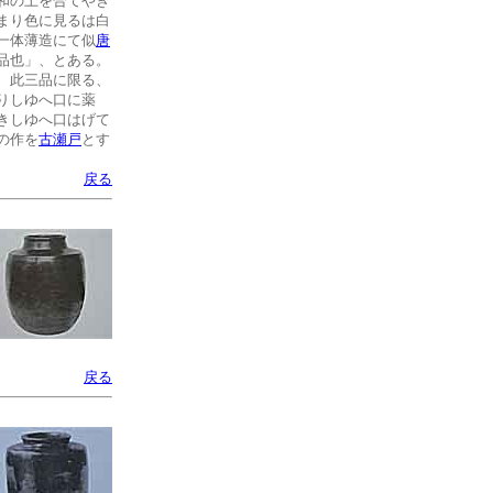
和の土を合てやき
まり色に見るは白
一体薄造にて似
唐
品也」、とある。
、此三品に限る、
りしゆへ口に薬
きしゆへ口はげて
の作を
古瀬戸
とす
戻る
戻る