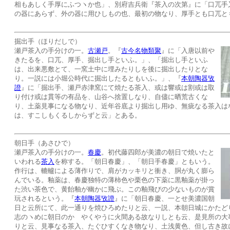
相もあしく手厚にふつヽか也」、別府吉兵衛『茶入の次第』に「口兀手
の器にあらず、外の器に用ひしもの也、最初の物なり、厚手とも口兀と
掘出手（ほりだしで）
瀬戸茶入の手分けの一。
古瀬戸
。『
古今名物類聚
』に「入唐以前や
きたるを、口兀、厚手、掘出し手といふ。」、「掘出し手といふ
は、出来悪敷とて、一窯土中に埋みたりしを後に掘出したりとな
り。一説には小堀公時代に掘出したるともいふ。」、『
本朝陶器攷
證
』に「掘出手、瀬戸赤津窯にて焼たる茶入、或は響或は割或は取
り付け或は貫等の有品を、山谷へ捨置しなり、自儘に晒荒古くな
り、土薬見事になる物なり、近年谷底より掘出し用ゆ、無疵なる茶入は
は、すこしもくるしからずと云」とある。
朝日手（あさひで）
瀬戸茶入の手分けの一。
春慶
。初代藤四郎が美濃の朝日で焼いたと
いわれる
茶入
を称する。「朝日春慶」、「朝日手春慶」ともいう。
作行は、轆轤による薄作りで、肩がカッキリと衝き、胴が丸く膨ら
んでいる。釉薬は、春慶独特の薄柿色や栗色の下薬に黒釉薬が掛っ
た渋い茶色で、黄飴釉が幽かに飛ぶ。この釉飛びの少ないものが賞
玩されるという。『
本朝陶器攷證
』に「朝日春慶、一とせ美濃国朝
日と云所にて、此一通りを焼ひろめたりと云、一説、本朝日城にかたど
志のヽめに朝日のかゞやくやうに火間ある故なりしとも云、是見所の大
りと云、見事なる茶入、たぐひすくなき物なり、土浅黄色、但し古き故