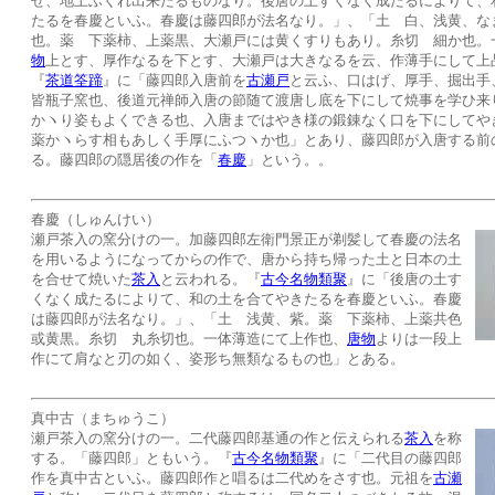
せ、地土ふくれ出来たるものなり。後唐の土すくなく成たるによりて、
たるを春慶といふ。春慶は藤四郎が法名なり。」、「土 白、浅黄、な
也。薬 下薬柿、上薬黒、大瀬戸には黄くすりもあり。糸切 細か也。
物
上とす、厚作なるを下とす、大瀬戸は大きなるを云、作薄手にして上
『
茶道筌蹄
』に「藤四郎入唐前を
古瀬戸
と云ふ、口はげ、厚手、掘出手
皆瓶子窯也、後道元禅師入唐の節随て渡唐し底を下にして焼事を学ひ来
かヽり姿もよくできる也、入唐まではやき様の鍛錬なく口を下にしてや
薬かヽらす相もあしく手厚にふつヽか也」とあり、藤四郎が入唐する前
る。藤四郎の隠居後の作を「
春慶
」という。。
春慶（しゅんけい）
瀬戸茶入の窯分けの一。加藤四郎左衛門景正が剃髪して春慶の法名
を用いるようになってからの作で、唐から持ち帰った土と日本の土
を合せて焼いた
茶入
と云われる。『
古今名物類聚
』に「後唐の土す
くなく成たるによりて、和の土を合てやきたるを春慶といふ。春慶
は藤四郎が法名なり。」、「土 浅黄、紫。薬 下薬柿、上薬共色
或黄黒。糸切 丸糸切也。一体薄造にて上作也、
唐物
よりは一段上
作にて肩なと刃の如く、姿形ち無類なるもの也」とある。
真中古（まちゅうこ）
瀬戸茶入の窯分けの一。二代藤四郎基通の作と伝えられる
茶入
を称
する。「藤四郎」ともいう。『
古今名物類聚
』に「二代目の藤四郎
作を真中古といふ。藤四郎作と唱るは二代めをさす也。元祖を
古瀬