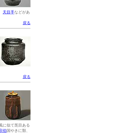
、
天目手
などがあ
戻る
戻る
風に似て箆目ある
宗伯
国やきに類、