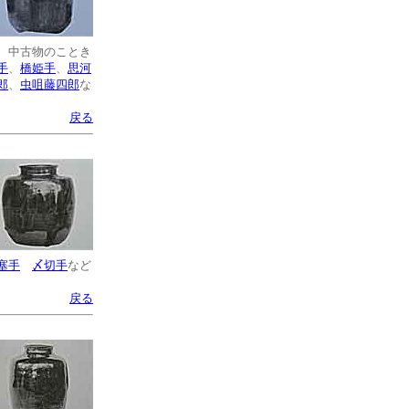
、中古物のことき
手
、
橋姫手
、
思河
郎
、
虫咀藤四郎
な
戻る
塞手
〆切手
など
戻る