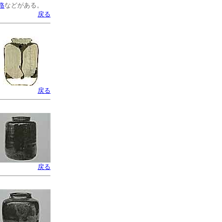
路
などがある。
戻る
戻る
戻る