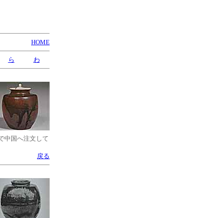
HOME
ら
わ
で中国へ注文して
戻る