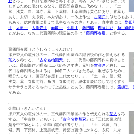
戸
と称し、二代目を藤四郎と称するは、同名二人つづきたる故、混
ぜざるために唱分たるなり。藤四郎春慶も二代めなり。」、「土
鼠、浅黄、白、薄赤。薬 下薬柿、上薬黒或は黄色にあり、青薬も
あり。糸切 丸糸切、本糸切あり。一体上作也、
古瀬戸
に似たるもあり
もあり、総体古風に見えて見事なるもの也」とある。真中古には、
野田
手
、
大瓶手
、
大覚寺手
、
面取手
、
小川手
、
藤四郎
、
柳藤四郎
、
糸目藤四
どがある。なお二代藤四郎の隠居後の作は「
藤四郎春慶
」と称する。
藤四郎春慶（とうしろうしゅんけい）
瀬戸茶入の窯分けの一。二代藤四郎基通の隠居後の作と伝えられる
茶入
を称する。『
古今名物類聚
』に「二代目の藤四郎作を真中古と
いふ。藤四郎作と唱るは二代めをさす也。元祖を
古瀬戸
と称し、二
代目を藤四郎と称するは、同名二人つづきたる故、混ぜざるために
唱分たるなり。藤四郎春慶も二代めなり。」、「土 白、鼠、紫、
浅黄。薬 春慶同前。糸切 春慶同前。総体春慶に類して地くすり
サラサラと見ゆるものにて上品也」とある。藤四郎春慶には、
雪柳手
がある。
金華山（きんかざん）
瀬戸茶入の窯分けの一。三代藤四郎景国の作と伝えられる
茶入
を称
する。「中古物」ともいう。『
古今名物類聚
』に「三代め藤次郎、
是を中古物といふ。金華山窯の作者なり。」、「土 浅黄、白、
紫。薬 下薬柿、上薬黒或黄、黄薬は藤浪にかきる。糸切 丸糸