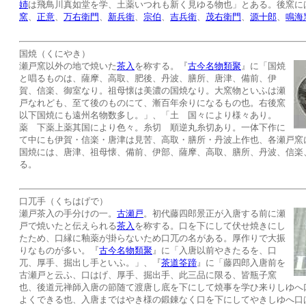
姉
は飛鳥川真如堂を学、土薬いつれも新く見ゆる物也」とある。後窯に
窯
、
正意
、
万右衛門
、
新兵衛
、
宗伯
、
吉兵衛
、
茂右衛門
、
源十郎
、
鳴海
国焼（くにやき）
瀬戸窯以外の地で焼いた
茶入
を称する。『
古今名物類聚
』に「国焼
と唱るものは、薩摩、高取、肥後、丹波、膳所、唐津、備前、伊
賀、信楽、御室なり。祖母懐は美濃の国焼なり。大窯物といふは瀬
戸なれども、至て後のものにて、漸百年余りになるもの也。右後窯
以下国焼にも遠州名物数多し。」、「土 国々により様々あり。
薬 下薬上薬其国により色々。糸切 順逆丸糸切あり。一体下作に
て中にも伊賀・信楽・唐津は見苦、高取・膳所・丹波上作也、各瀬戸窯
国焼には、唐津、祖母懐、備前、伊部、薩摩、高取、膳所、丹波、信楽
る。
口兀手（くちはげで）
瀬戸茶入の手分けの一。
古瀬戸
。初代藤四郎景正が入唐する前に瀬
戸で焼いたと伝えられる
茶入
を称する。口を下にして伏せ焼きにし
たため、口縁に釉薬が掛らないため口兀の名がある。厚作りで大振
りなものが多い。『
古今名物類聚
』に「入唐以前やきたるを、口
兀、厚手、掘出し手といふ。」、『
茶道筌蹄
』に「藤四郎入唐前を
古瀬戸と云ふ、口はげ、厚手、掘出手、此三品に限る、皆瓶子窯
也、後道元禅師入唐の節随て渡唐し底を下にして焼事を学ひ来りしゆへ
よくできる也、入唐まではやき様の鍛錬なく口を下にしてやきしゆへ口