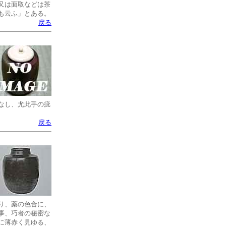
又は面取などは茶
も云ふ」とある。
戻る
なし、尤此手の疵
戻る
り、薬の色合に、
事、巧者の秘密な
に薄赤く見ゆる、