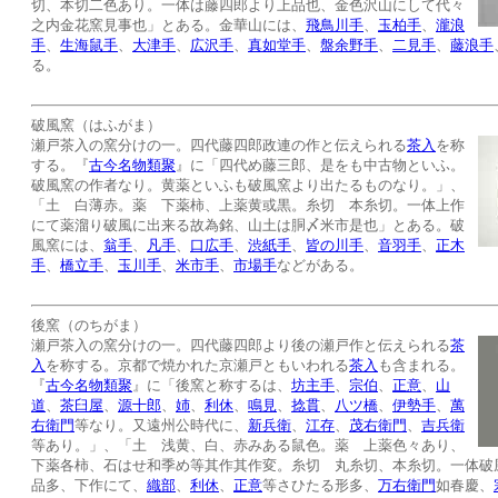
切、本切二色あり。一体は藤四郎より上品也、金色沢山にして代々
之内金花窯見事也」とある。金華山には、
飛鳥川手
、
玉柏手
、
瀧浪
手
、
生海鼠手
、
大津手
、
広沢手
、
真如堂手
、
盤余野手
、
二見手
、
藤浪手
る。
破風窯（はふがま）
瀬戸茶入の窯分けの一。四代藤四郎政連の作と伝えられる
茶入
を称
する。『
古今名物類聚
』に「四代め藤三郎、是をも中古物といふ。
破風窯の作者なり。黄薬といふも破風窯より出たるものなり。」、
「土 白薄赤。薬 下薬柿、上薬黄或黒。糸切 本糸切。一体上作
にて薬溜り破風に出来る故為銘、山土は胴〆米市是也」とある。破
風窯には、
翁手
、
凡手
、
口広手
、
渋紙手
、
皆の川手
、
音羽手
、
正木
手
、
橋立手
、
玉川手
、
米市手
、
市場手
などがある。
後窯（のちがま）
瀬戸茶入の窯分けの一。四代藤四郎より後の瀬戸作と伝えられる
茶
入
を称する。京都で焼かれた京瀬戸ともいわれる
茶入
も含まれる。
『
古今名物類聚
』に「後窯と称するは、
坊主手
、
宗伯
、
正意
、
山
道
、
茶臼屋
、
源十郎
、
姉
、
利休
、
鳴見
、
捻貫
、
八ツ橋
、
伊勢手
、
萬
右衛門
等なり。又遠州公時代に、
新兵衛
、
江存
、
茂右衛門
、
吉兵衛
等あり。」、「土 浅黄、白、赤みある鼠色。薬 上薬色々あり、
下薬各柿、石はせ和季め等其作其作変。糸切 丸糸切、本糸切。一体破
品多、下作にて、
織部
、
利休
、
正意
等さひたる形多、
万右衛門
如春慶、